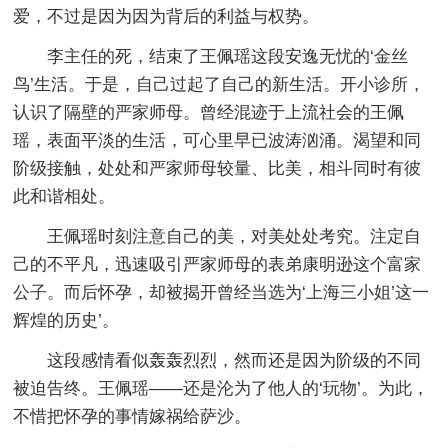
爱，不过是因为因为背后的利益与权势。
李主任的死，结束了王佩瑶这段安逸无忧的‘金丝
鸟’生活。于是，自己过起了自己的新生活。开小诊所，
认识了隔壁的严家师母。曾经混迹于上流社会的王佩
瑶，表面平淡的生活，可心里早已波涛汹涌。渴望和同
阶级接触，处处和严家师母较量、比美，相斗同时有彼
此和谐相处。
王佩瑶时刻注意自己的美，对美处处考究。注定自
己的不平凡，迅速吸引严家师母的表弟康明逊这个富家
公子。而后怀孕，却被揭开曾经当选为‘上海三小姐’这一
辉煌的历史’。
这段感情看似轰轰烈烈，然而还是因为阶级的不同
被迫告终。王佩瑶——还是沦为了他人的‘玩物’。为此，
不惜把怀孕的事情嫁祸给萨沙。