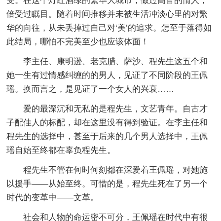
受。在这个灯红酒绿的繁华大城市，做过高官的情人，
倍受过瞩目。随着时间推移并未被生活冲淡心里的对繁
华的向往，从未丢掉过自己对‘美’的追求。怎至于落得如
此结局，哪怕不完美至少也应该体面！
李主任、康明逊、老克腊、萨沙、程先生这五个和
她一生有过情感纠缠的的男人，见证了不同阶段的王佩
瑶。换而言之，是见证了一个女人的兴衰……
爱的最深沉和无私的是程先生，文艺青年。自古才
子配佳人的标配，却在这里没有得到验证。在李主任和
程先生的选择中，甚至于后来的几个男人选择中，王佩
瑶自始至终都在辜负程先生。
程先生不管在何时何刻都在深爱着王佩瑶，对她施
以援手——从始至终。可惜的是，程先生死在了另一个
时代的变革中——文革。
社会和人物的命运密不可分，王佩瑶在时代中有很