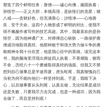
塑造了四个鲜明任务：唐僧——诚心向佛，顽固执着；
孙悟空——正义大胆，本领高强，是妖怪们的克星；猪
八戒——贪财好色，但充满善心；沙悟净——心地善
良，安于天命。这四个人物形成了鲜明的对比，使我不
得不佩服作者写作的技艺高超。其中，我最喜欢的是孙
悟空，因为他神通广大，对师傅忠心耿耿，一路保护唐
僧成功地取得真经。他那种敢于和强大势力做斗争的勇
敢精神令我十分欣赏，他是我心目中的英雄。读完这本
书，我的脑海里浮现出师徒四人执着，不畏艰险，锲而
不舍，历经八十一个磨难取得真经的场面。但我又不禁
想到自己做事总是半途而废，虎头蛇尾，我真惭愧自己
当初为何不能向他们一样坚持到底。于是，我暗下决
心，以后做事要从头到尾，认真去做，无论结果是成功
还是失败，只要我尽力去完成，也是一种成功，因为我
去做了，而且坚持到底！