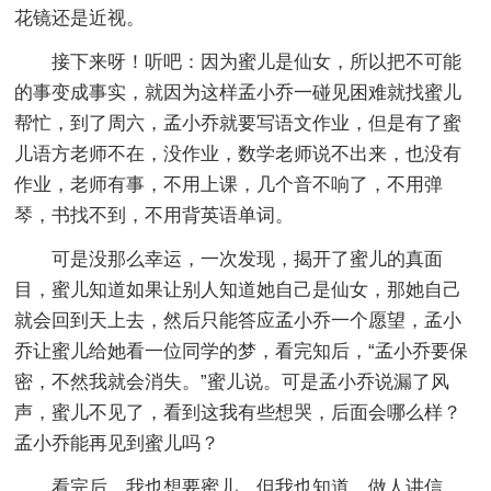
花镜还是近视。
接下来呀！听吧：因为蜜儿是仙女，所以把不可能
的事变成事实，就因为这样孟小乔一碰见困难就找蜜儿
帮忙，到了周六，孟小乔就要写语文作业，但是有了蜜
儿语方老师不在，没作业，数学老师说不出来，也没有
作业，老师有事，不用上课，几个音不响了，不用弹
琴，书找不到，不用背英语单词。
可是没那么幸运，一次发现，揭开了蜜儿的真面
目，蜜儿知道如果让别人知道她自己是仙女，那她自己
就会回到天上去，然后只能答应孟小乔一个愿望，孟小
乔让蜜儿给她看一位同学的梦，看完知后，“孟小乔要保
密，不然我就会消失。”蜜儿说。可是孟小乔说漏了风
声，蜜儿不见了，看到这我有些想哭，后面会哪么样？
孟小乔能再见到蜜儿吗？
看完后，我也想要蜜儿，但我也知道，做人讲信