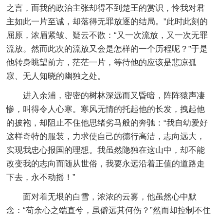
之言，而我的政治主张却得不到楚王的赏识，怜我对君
主如此一片至诚，却落得无罪放逐的结局。”此时此刻的
屈原，浓眉紧皱、疑云不散：“又一次流放，又一次无罪
流放。然而此次的流放又会是怎样的一个历程呢？”于是
他转身眺望前方，茫茫一片，等待他的应该是悲凉孤
寂、无人知晓的幽独之处。
进入余浦，密密的树林深远而又昏暗，阵阵猿声凄
惨，叫得令人心寒。寒风无情的托起他的长发，拽起他
的披袍，却阻止不住他思绪劣马般的奔驰：“我自幼爱好
这样奇特的服装，力求使自己的德行高洁，志向远大，
实现我忠心报国的理想。我虽然隐独在这山中，却不能
改变我的志向而随从世俗，我要永远沿着正值的道路走
下去，永不动摇！”
面对着无垠的白雪，浓浓的云雾，他虽然心中默
念：“苟余心之端直兮，虽僻远其何伤？”然而却控制不住