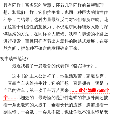
具有同样丰富多彩的智慧，怀着几乎同样的希望和理
想。和我们一样，它们抗争着，也同一种巨大的惰性作
斗争，而结果，这种力量最终反而对它们有所帮助。花
朵也富于创造性的想象力，不仅追求同样细致入微而深
谋远虑的方法，在同样令人疲倦、狭窄而蜿蜒的小路上
进行摸索，而且同样有着出人意料的跨越式发展，在突
然之间，把某种不确定的发现确定下来。
初中读书笔记7
最近我看了一篇老舍的代表作《骆驼祥子》。
这本书的主人公是祥子，他生活艰苦，家境贫穷，
一直靠当车夫维持生计，它的理想一直是拥有一辆是与
自己的洋车，第一次千辛万苦买来
……此处隐藏7588个
字……
儿翘翘的，最奇怪的是那件老式的衣服外面还披
着一条更老式的大披巾，垂着长长的流苏，胸前挂着一
副眼镜，一会戴，一会儿不戴，也让你吃不准眼镜是老