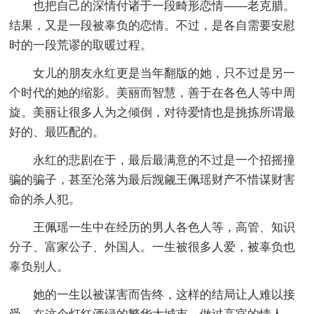
也把自己的深情付诸于一段畸形恋情——老克腊。
结果，又是一段被辜负的恋情。不过，是各自需要安慰
时的一段荒谬的取暖过程。
女儿的朋友永红更是当年翻版的她，只不过是另一
个时代的她的缩影。美丽而智慧，善于在各色人等中周
旋。美丽让很多人为之倾倒，对待爱情也是挑拣所谓最
好的、最匹配的。
永红的悲剧在于，最后最满意的不过是一个招摇撞
骗的骗子，甚至沦落为最后觊觎王佩瑶财产不惜谋财害
命的杀人犯。
王佩瑶一生中在经历的男人各色人等，高管、知识
分子、富家公子、外国人。一生被很多人爱，被辜负也
辜负别人。
她的一生以被谋害而告终，这样的结局让人难以接