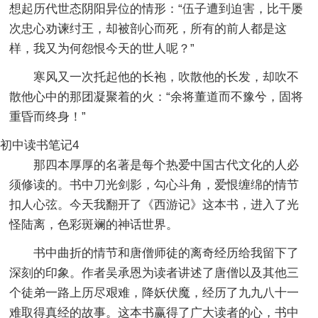
想起历代世态阴阳异位的情形：“伍子遭到迫害，比干屡
次忠心劝谏纣王，却被剖心而死，所有的前人都是这
样，我又为何怨恨今天的世人呢？”
寒风又一次托起他的长袍，吹散他的长发，却吹不
散他心中的那团凝聚着的火：“余将董道而不豫兮，固将
重昏而终身！”
初中读书笔记4
那四本厚厚的名著是每个热爱中国古代文化的人必
须修读的。书中刀光剑影，勾心斗角，爱恨缠绵的情节
扣人心弦。今天我翻开了《西游记》这本书，进入了光
怪陆离，色彩斑斓的神话世界。
书中曲折的情节和唐僧师徒的离奇经历给我留下了
深刻的印象。作者吴承恩为读者讲述了唐僧以及其他三
个徒弟一路上历尽艰难，降妖伏魔，经历了九九八十一
难取得真经的故事。这本书赢得了广大读者的心，书中