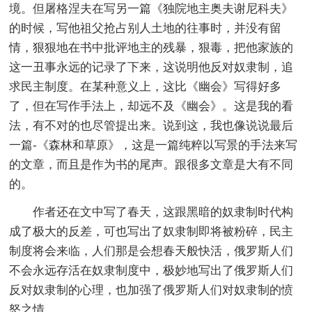
境。但屠格涅夫在写另一篇《独院地主奥夫谢尼科夫》
的时候，写他祖父抢占别人土地的往事时，并没有留
情，狠狠地在书中批评地主的残暴，狠毒，把他家族的
这一丑事永远的记录了下来，这说明他反对奴隶制，追
求民主制度。在某种意义上，这比《幽会》写得好多
了，但在写作手法上，却远不及《幽会》。这是我的看
法，有不对的也尽管提出来。说到这，我也像说说最后
一篇-《森林和草原》，这是一篇纯粹以写景的手法来写
的文章，而且是作为书的尾声。跟很多文章是大有不同
的。
作者还在文中写了春天，这跟黑暗的奴隶制时代构
成了极大的反差，可也写出了奴隶制即将被粉碎，民主
制度将会来临，人们那是会想春天般快活，俄罗斯人们
不会永远存活在奴隶制度中，极妙地写出了俄罗斯人们
反对奴隶制的心理，也加强了俄罗斯人们对奴隶制的愤
怒之情。