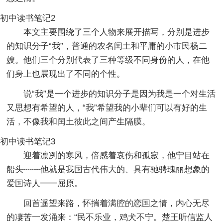
初中读书笔记2
本文主要围绕了三个人物来展开描写，分别是进步
的知识分子“我”，普通的农名闰土和平庸的小市民杨二
嫂。他们三个分别代表了三种等级不同身份的人，在他
们身上也展现出了不同的个性。
说“我”是一个进步的知识分子是因为我是一个对生活
又思想有希望的人，“我”希望我的小辈们可以有好的生
活，不像我和闰土彼此之间产生隔膜。
初中读书笔记3
迎着凛冽的寒风，倍感着哀伤和孤寂，他宁目站在
船头┉┉他就是我国古代伟大的、具有驰骋瑰丽想象的
爱国诗人━━屈原。
回首遥望来路，怀揣着满腔的恋国之情，内心无尽
的凄苦一发涌来：“民不乐业，鸡犬不宁。楚王听信监人