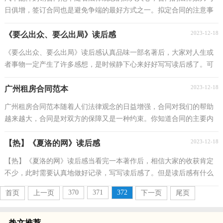
日俱增，签订合同也是避免争端的最好方式之一。拟定合同的注意事
项有许多，你确定会写吗？下面是小编收集整理的汽车...
2023-12-18
《要么出众、要么出局》读后感
《要么出众、要么出局》读后感认真品味一部名著后，大家对人生或
者事物一定产生了许多感想，是时候静下心来好好写写读后感了。可
能你现在毫无头绪吧，以下是小编整理的《要么出众...
2023-12-18
广州租房合同范本
广州租房合同范本随着人们法律观念的日益增强，合同对我们的帮助
越来越大，合同是对双方的保障又是一种约束。你知道合同的主要内
容是什么吗？以下是小编为大家收集的广州租房合同...
2023-12-18
【热】《夏洛的网》读后感
【热】《夏洛的网》读后感当看完一本著作后，相信大家的收获肯定
不少，此时需要认真地做好记录，写写读后感了。但是读后感有什么
要求呢？以下是小编帮大家整理的《夏洛的网》读后感...
370
371
372
首页
上一页
下一页
尾页
热文推荐