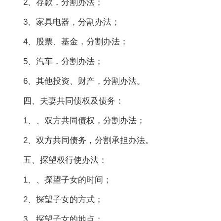
2、存款，分割办法；
3、家具电器，分割办法；
4、股票、基金，分割办法；
5、汽车，分割办法；
6、其他投资、财产，分割办法。
四、夫妻共同债权及债务：
1、、双方共同债权，分割办法；
2、双方共同债务，分割承担办法。
五、探望权行使办法：
1、、探望子女的时间；
2、探望子女的方式；
3、探望子女的地点；