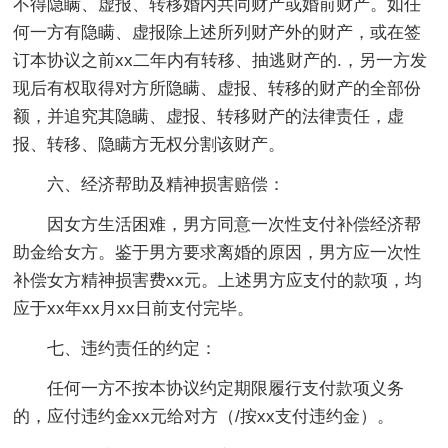
不得隐瞒、虚报、转移婚内共同财产或婚前财产。如任
何一方有隐瞒、虚报除上述所列财产外的财产，或在签
订本协议之前xx二年内有转移、抽逃财产的.，另一方发
现后有权取得对方所隐瞒、虚报、转移的财产的全部份
额，并追究其隐瞒、虚报、转移财产的法律责任，虚
报、转移、隐瞒方无权分割该财产。
六、经济帮助及精神损害赔偿：
因女方生活困难，男方同意一次性支付补偿经济帮
助金给女方。鉴于男方要求离婚的原因，男方应一次性
补偿女方精神损害费xx元。上述男方应支付的款项，均
应于xx年xx月xx日前支付完毕。
七、违约责任的约定：
任何一方不按本协议约定期限履行支付款项义务
的，应付违约金xx元给对方（/按xx支付违约金）。