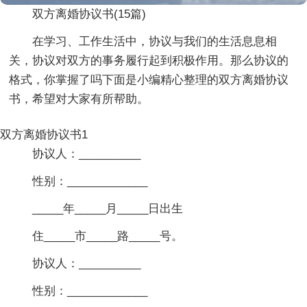
双方离婚协议书(15篇)
在学习、工作生活中，协议与我们的生活息息相
关，协议对双方的事务履行起到积极作用。那么协议的
格式，你掌握了吗下面是小编精心整理的双方离婚协议
书，希望对大家有所帮助。
双方离婚协议书1
协议人：__________
性别：_____________
_____年_____月_____日出生
住_____市_____路_____号。
协议人：__________
性别：_____________