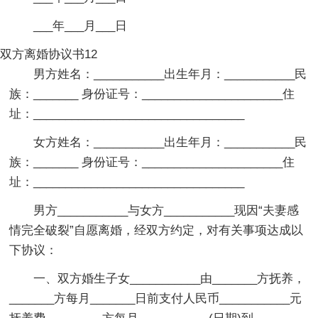
___年___月___日
双方离婚协议书12
男方姓名：___________出生年月：___________民
族：_______ 身份证号：______________________住
址：_________________________________
女方姓名：___________出生年月：___________民
族：_______ 身份证号：______________________住
址：_________________________________
男方___________与女方___________现因“夫妻感
情完全破裂”自愿离婚，经双方约定，对有关事项达成以
下协议：
一、双方婚生子女___________由_______方抚养，
_______方每月_______日前支付人民币___________元