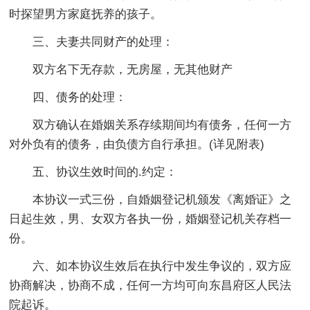
时探望男方家庭抚养的孩子。
三、夫妻共同财产的处理：
双方名下无存款，无房屋，无其他财产
四、债务的处理：
双方确认在婚姻关系存续期间均有债务，任何一方
对外负有的债务，由负债方自行承担。(详见附表)
五、协议生效时间的.约定：
本协议一式三份，自婚姻登记机颁发《离婚证》之
日起生效，男、女双方各执一份，婚姻登记机关存档一
份。
六、如本协议生效后在执行中发生争议的，双方应
协商解决，协商不成，任何一方均可向东昌府区人民法
院起诉。