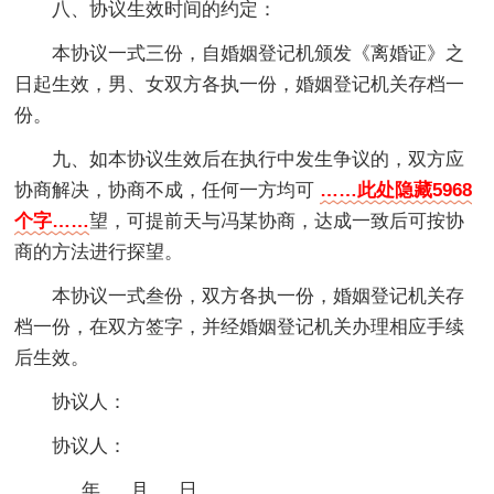
八、协议生效时间的约定：
本协议一式三份，自婚姻登记机颁发《离婚证》之
日起生效，男、女双方各执一份，婚姻登记机关存档一
份。
九、如本协议生效后在执行中发生争议的，双方应
协商解决，协商不成，任何一方均可
……此处隐藏5968
个字……
望，可提前天与冯某协商，达成一致后可按协
商的方法进行探望。
本协议一式叁份，双方各执一份，婚姻登记机关存
档一份，在双方签字，并经婚姻登记机关办理相应手续
后生效。
协议人：
协议人：
___年___月___日