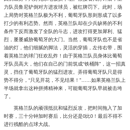
力队员鲁尼铲倒对方进攻球员，被红牌罚下。此时，场
上局势对英格兰队极为不利，葡萄牙队形则形成了以多
打少的有利态势。然而，英格兰队却在少兵缺将的不利
条件下反而激发了全队的斗志，进攻打得更加犀利、猛
烈，屡屡威胁葡萄牙的大门。当然，葡萄牙队也不是省
油的灯，他们细腻的脚法，灵活的穿插，左传右带，围
着英格兰的球门狂欢乱炸！由于英格兰队员身体比葡萄
牙队员高大，他们在自己的门前筑成“铁桶阵”，这一招真
灵，挡住了葡萄牙队的猛烈进攻。弄得葡萄牙队只是得
势不得分，“只见开花，不见结果！”……如果英格兰队上
半场就拿出这种拼搏
精神来，可能葡萄牙队早就被击垮
了。
英格兰队的顽强抵抗和猛烈反攻，把时间拖入了加
时赛，三十分钟加时赛后，比分还是0比0！最后不得不
进行残酷的点球大战。