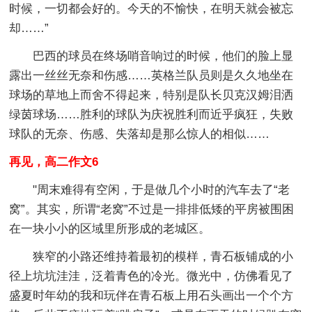
时候，一切都会好的。今天的不愉快，在明天就会被忘
却……”
巴西的球员在终场哨音响过的时候，他们的脸上显
露出一丝丝无奈和伤感……英格兰队员则是久久地坐在
球场的草地上而舍不得起来，特别是队长贝克汉姆泪洒
绿茵球场……胜利的球队为庆祝胜利而近乎疯狂，失败
球队的无奈、伤感、失落却是那么惊人的相似……
再见，高二作文6
"周末难得有空闲，于是做几个小时的汽车去了“老
窝”。其实，所谓“老窝”不过是一排排低矮的平房被围困
在一块小小的区域里所形成的老城区。
狭窄的小路还维持着最初的模样，青石板铺成的小
径上坑坑洼洼，泛着青色的冷光。微光中，仿佛看见了
盛夏时年幼的我和玩伴在青石板上用石头画出一个个方