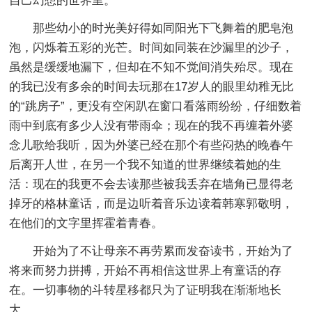
自己幻想的世界里。
那些幼小的时光美好得如同阳光下飞舞着的肥皂泡
泡，闪烁着五彩的光芒。时间如同装在沙漏里的沙子，
虽然是缓缓地漏下，但却在不知不觉间消失殆尽。现在
的我已没有多余的时间去玩那在17岁人的眼里幼稚无比
的“跳房子”，更没有空闲趴在窗口看落雨纷纷，仔细数着
雨中到底有多少人没有带雨伞；现在的我不再缠着外婆
念儿歌给我听，因为外婆已经在那个有些闷热的晚春午
后离开人世，在另一个我不知道的世界继续着她的生
活：现在的我更不会去读那些被我丢弃在墙角已显得老
掉牙的格林童话，而是边听着音乐边读着韩寒郭敬明，
在他们的文字里挥霍着青春。
开始为了不让母亲不再劳累而发奋读书，开始为了
将来而努力拼搏，开始不再相信这世界上有童话的存
在。一切事物的斗转星移都只为了证明我在渐渐地长
大。