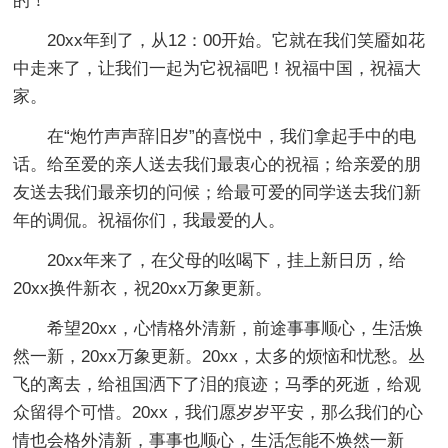
的！
20xx年到了，从12：00开始。它就在我们笑靥如花
中走来了，让我们一起为它祝福吧！祝福中国，祝福大
家。
在“炮竹声声辞旧岁”的喜悦中，我们拿起手中的电
话。给至爱的亲人送去我们最衷心的祝福；给亲爱的朋
友送去我们最亲切的问候；给最可爱的同学送去我们新
年的调侃。祝福你们，我最爱的人。
20xx年来了，在父母的吆喝下，挂上新日历，给
20xx换件新衣，祝20xx万象更新。
希望20xx，心情格外清新，前途事事顺心，生活焕
然一新，20xx万象更新。20xx，太多的烦恼和忧愁。丛
飞的离去，给祖国洒下了泪的痕迹；马季的死逝，给观
众留得个可惜。20xx，我们愿岁岁平安，那么我们的心
情也会格外清新，事事也顺心，生活怎能不焕然一新