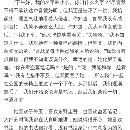
“下午好。我的名字叫小奈。你叫什么名字？”尽管我
不得不承认这声音很好听，但我还是被吓了一跳。我抬
起头，理直气壮地看着入侵者。你知道，如果我没有感
到害怕，我就不会这么大胆。你知道，我从不和女孩说
话。“叫我下车。”她又吃惊地看着关，“关哈哈。”我不知
道为什么，我对她有一种奇怪的感情，但毕竟，我是内
向和无语的。“这就是每个熟悉我的人所说的。”我觉得有
点僵硬，但我不知道该说什么。幸运的是，她化解了尴
尬。“你在看盗墓笔记吗？”“是的，”“嗯，我能和你一起看
吗？”我有点措手不及，但我同意了她……所以我们一起
在公园的长椅上度过了一个下午。从那以后，我们逐渐
熟悉了。我们开始谈论盗墓笔记，然后我们谈论一切，
卡通和梦。
她喜欢子补玉，喜欢东野圭吾，也喜欢盗墓笔记，
大部分时间我都在认真听她讲，她说得很开心。她喜欢
书法，她的书法很好看，没有书法家那种恣意妄为的风