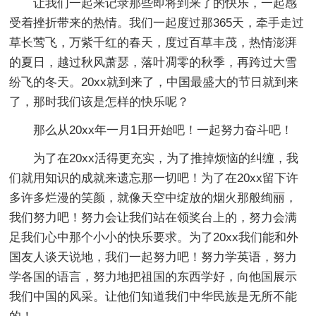
让我们一起来记录那些即将到来了的快乐，一起感
受着挫折带来的热情。我们一起度过那365天，牵手走过
草长莺飞，万紫千红的春天，度过百草丰茂，热情澎湃
的夏日，越过秋风萧瑟，落叶凋零的秋季，再跨过大雪
纷飞的冬天。20xx就到来了，中国最盛大的节日就到来
了，那时我们该是怎样的快乐呢？
那么从20xx年一月1日开始吧！一起努力奋斗吧！
为了在20xx活得更充实，为了推掉烦恼的纠缠，我
们就用知识的成就来遗忘那一切吧！为了在20xx留下许
多许多烂漫的笑颜，就像天空中绽放的烟火那般绚丽，
我们努力吧！努力会让我们站在领奖台上的，努力会满
足我们心中那个小小的快乐要求。为了20xx我们能和外
国友人谈天说地，我们一起努力吧！努力学英语，努力
学各国的语言，努力地把祖国的东西学好，向他国展示
我们中国的风采。让他们知道我们中华民族是无所不能