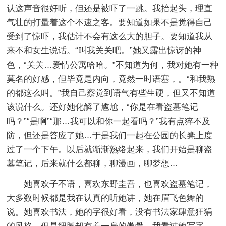
认这声音很好听，但还是被吓了一跳。我抬起头，理直
气壮的打量着这个不速之客。要知道如果不是觉得自己
受到了惊吓，我估计不会有这么大的胆子。要知道我从
来不和女生说话。“叫我关关吧。”她又露出惊讶的神
色，“关关…爱情公寓哈哈。”不知道为何，我对她有一种
莫名的好感，但毕竟是内向，竟然一时语塞，。“和我熟
的都这么叫。”我自己察觉到语气有些生硬，但又不知道
该说什么。还好她化解了尴尬，“你是在看盗墓笔记
吗？”“是啊”“那…我可以和你一起看吗？”我有点猝不及
防，但还是答应了她…于是我们一起在公园的长凳上度
过了一个下午。以后就渐渐熟络起来，我们开始是聊盗
墓笔记，后来就什么都聊，聊漫画，聊梦想…
她喜欢子不语，喜欢东野圭吾，也喜欢盗墓笔记，
大多数时候都是我在认真的听她讲，她在眉飞色舞的
说。她喜欢书法，她的字很好看，没有书法家肆意狂狷