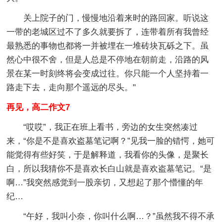
关上院子的门，慢慢地沿着来时的路回家。听说这
一带的老城区过不了多久就要拆了，连带着所有我曾经
最熟悉的事物也都将一并被埋在一堆砖块瓦砾之下。虽
然心中很不舍，但是人总是不停地在朝前走，沿路的风
景在某一时刻终将会变成过往。你只能一个人坚持着一
路走下去，走向那个遥远的尽头。"
再见，高二作文7
“哎哎”，我正在班上看书，旁边的女生突然凑过
来，“你是不是喜欢盗墓笔记啊？”见我一脸的错愕，她可
能觉得有些好笑，于是解释道，我看你的头像，是聚长
白，所以我猜你不是喜欢长白山就是喜欢盗墓笔记。“是
啊…”我突然感觉到一股亲切，又想起了那个懵懂的年
纪…
“午好，我叫小奈，你叫什么啊…？”虽然我不得不承