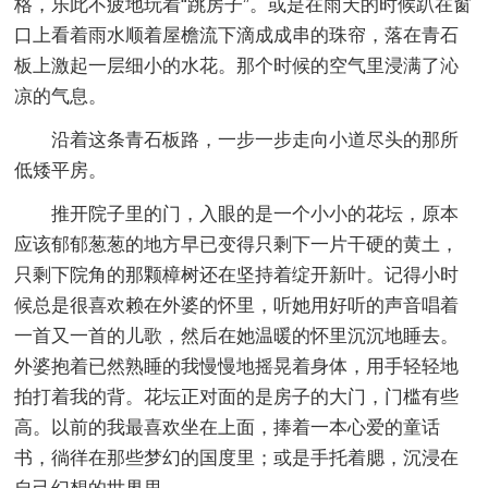
格，乐此不疲地玩着“跳房子”。或是在雨天的时候趴在窗
口上看着雨水顺着屋檐流下滴成成串的珠帘，落在青石
板上激起一层细小的水花。那个时候的空气里浸满了沁
凉的气息。
沿着这条青石板路，一步一步走向小道尽头的那所
低矮平房。
推开院子里的门，入眼的是一个小小的花坛，原本
应该郁郁葱葱的地方早已变得只剩下一片干硬的黄土，
只剩下院角的那颗樟树还在坚持着绽开新叶。记得小时
候总是很喜欢赖在外婆的怀里，听她用好听的声音唱着
一首又一首的儿歌，然后在她温暖的怀里沉沉地睡去。
外婆抱着已然熟睡的我慢慢地摇晃着身体，用手轻轻地
拍打着我的背。花坛正对面的是房子的大门，门槛有些
高。以前的我最喜欢坐在上面，捧着一本心爱的童话
书，徜徉在那些梦幻的国度里；或是手托着腮，沉浸在