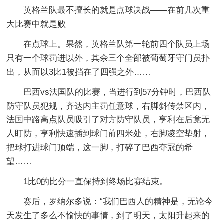
英格兰队最不擅长的就是点球决战――在前几次重
大比赛中就是败
在点球上。果然，英格兰队第一轮前四个队员上场
只有一个球罚进以外，其余三个全部被葡萄牙守门员扑
出，从而以3比1被挡在了四强之外……
巴西vs法国队的比赛，当进行到57分钟时，巴西队
防守队员犯规，齐达内主罚任意球，右脚斜传禁区内，
法国中路高点队员吸引了对方防守队员，亨利在后竟无
人盯防，亨利快速插到球门前四米处，右脚凌空垫射，
把球打进球门顶端，这一脚，打碎了巴西夺冠的希
望……
1比0的比分一直保持到终场比赛结束。
赛后，罗纳尔多说：“我们巴西人的
精神是，无论今
天发生了多么不愉快的事情，到了明天，太阳升起来的