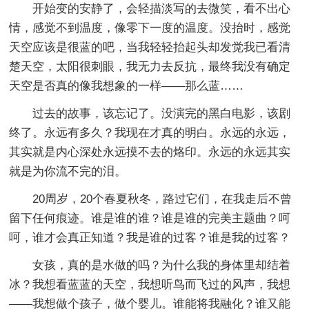
开始变的安静了，会轻描淡写的去微笑，看不出心
情，感觉不到温度，像零下一度的温度。没抬时，感觉
天空应该是很蓝的吧，当我轻轻抬起头却发觉我已看清
楚天空，太阳很刺眼，我无力去反抗，最终我没有确定
天空是否真的像我想象的一样——那么蓝……
过去的故事，该忘记了。没演完的黑白电影，该剧
终了。永远有多久？我现在才真的明白。永远的永远，
其实就是内心深处永远摸不去的烙印。永远的永远其实
就是为你流不完的泪。
20周岁，20个春夏秋冬，路过它们，在我走后不曾
留下任何痕迹。谁是谁的谁？谁是谁的完美主题曲？呵
呵，谁才会真正知道？我是谁的过客？谁是我的过客？
女孩，真的是水做的吗？为什么我的身体里却结着
冰？我想看蓝蓝的天空，我想听鸟而飞过的风声，我想
——我想做个孩子，做个婴儿。谁能将我融化？谁又能