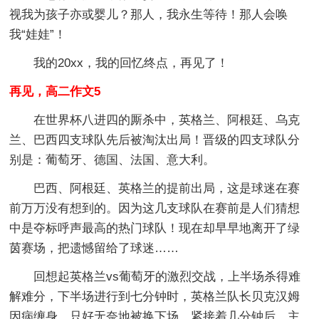
视我为孩子亦或婴儿？那人，我永生等待！那人会唤
我“娃娃”！
我的20xx，我的回忆终点，再见了！
再见，高二作文5
在世界杯八进四的厮杀中，英格兰、阿根廷、乌克
兰、巴西四支球队先后被淘汰出局！晋级的四支球队分
别是：葡萄牙、德国、法国、意大利。
巴西、阿根廷、英格兰的提前出局，这是球迷在赛
前万万没有想到的。因为这几支球队在赛前是人们猜想
中是夺标呼声最高的热门球队！现在却早早地离开了绿
茵赛场，把遗憾留给了球迷……
回想起英格兰vs葡萄牙的激烈交战，上半场杀得难
解难分，下半场进行到七分钟时，英格兰队长贝克汉姆
因病缠身，只好无奈地被换下场。紧接着几分钟后，主