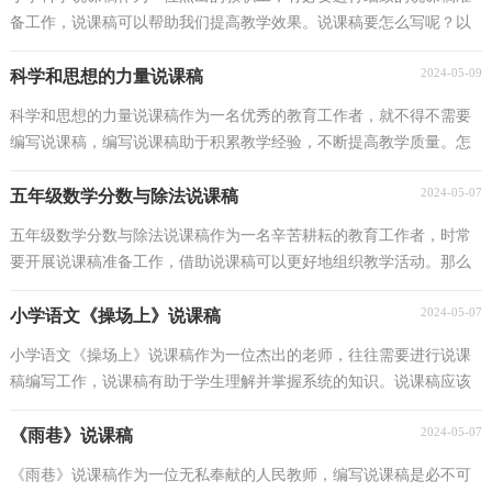
备工作，说课稿可以帮助我们提高教学效果。说课稿要怎么写呢？以
下是小编整理的小学科学说课稿，希望对大家有所帮助...
2024-05-09
科学和思想的力量说课稿
科学和思想的力量说课稿作为一名优秀的教育工作者，就不得不需要
编写说课稿，编写说课稿助于积累教学经验，不断提高教学质量。怎
么样才能写出优秀的说课稿呢？以下是小编收集整理的...
2024-05-07
五年级数学分数与除法说课稿
五年级数学分数与除法说课稿作为一名辛苦耕耘的教育工作者，时常
要开展说课稿准备工作，借助说课稿可以更好地组织教学活动。那么
写说课稿需要注意哪些问题呢？以下是小编整理的五...
2024-05-07
小学语文《操场上》说课稿
小学语文《操场上》说课稿作为一位杰出的老师，往往需要进行说课
稿编写工作，说课稿有助于学生理解并掌握系统的知识。说课稿应该
怎么写才好呢？下面是小编为大家整理的小学语文《...
2024-05-07
《雨巷》说课稿
《雨巷》说课稿作为一位无私奉献的人民教师，编写说课稿是必不可