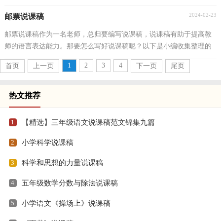
能写出优秀的说课稿呢？下面是小编精心整理的《尊...
2024-02-23
邮票说课稿
邮票说课稿作为一名老师，总归要编写说课稿，说课稿有助于提高教
师的语言表达能力。那要怎么写好说课稿呢？以下是小编收集整理的
邮票说课稿，仅供参考，大家一起来看看吧。邮票说课稿...
1
2
3
4
首页
上一页
下一页
尾页
热文推荐
1
【精选】三年级语文说课稿范文锦集九篇
2
小学科学说课稿
3
科学和思想的力量说课稿
4
五年级数学分数与除法说课稿
5
小学语文《操场上》说课稿