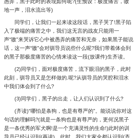
愚弄，黑子此时的表现如何呢?(生预设：极度痛苦，嗷
地一声，泪水流出等)
同学们，让我们一起来读这段话，黑子哭了!黑子陷
入了极端的痛苦之中，我们这无言的战友只能用一
声“嗷”来哭诉它心中被愚弄的痛苦和无奈，如果黑子能说
话，这一声“嗷”会对驯导员说些什么呢?我们带着体会到
的黑子那极度痛苦的心情来读这一段(放课件)生齐读。
(2)同学们，面对极度痛苦，流下眼泪的黑子，此时
此刻，驯导员又是怎样做的.呢?从驯导员的哭腔和泪水
中我们体会到了什么?
(3)同学们，黑子的出走，让人们认识到了什么?
(齐读)“哪怕是条狗，也是有尊严的”。能说说你对这
句话的理解吗?(就是一条狗也是有尊严的，更何况黑子
是一条优秀的军犬啊!是一个充满灵性的生命!)此时的训
导员已经认识到(再读)。此时，我们大家全都认识到(齐