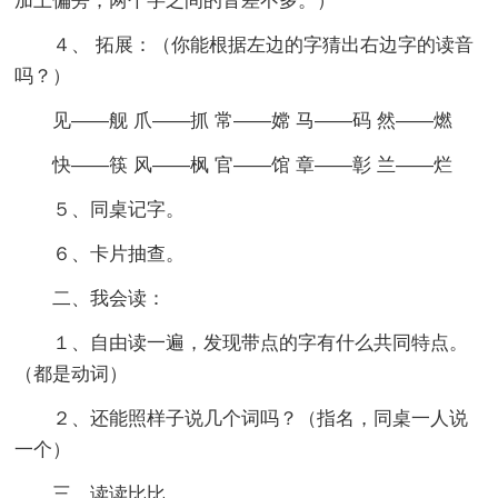
加上偏旁，两个字之间的音差不多。）
４、 拓展：（你能根据左边的字猜出右边字的读音
吗？）
见——舰 爪——抓 常——嫦 马——码 然——燃
快——筷 风——枫 官——馆 章——彰 兰——烂
５、同桌记字。
６、卡片抽查。
二、我会读：
１、自由读一遍，发现带点的字有什么共同特点。
（都是动词）
２、还能照样子说几个词吗？（指名，同桌一人说
一个）
三、读读比比