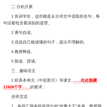
二 日积月累
1 告诉学生，这些都是从古诗文中选取的名句，每
句话都包含着深刻的道理。
2 逐句自读。
3 说说自己能读懂的句子，提出不理解的。
4 教师释疑。
5 熟读、背诵。
三、趣味语文
1 联系本单元《中彩那天》等课文
……此处隐藏
11928个字……
的要求：
全班交流
1．各组汇报本组评选出的“故事大王”名单，教师颁