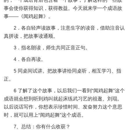
的，一个成语背后包含着一个故事，了解这样的一些故
事会使你获得知识，获得教益。今天就来学一个成语故
事——《闻鸡起舞》。
2．各自轻声读故事，注意生字的读音，借助注音认
真拼读，把故事读通顺。
3．指名朗读，师生共同正音正句。
4．各自再读。
5 同桌间试讲。把故事讲给同桌听，相互学习、指
正。
6 了解了这个故事，以后我们一看到“闻鸡起舞”这个
成语就会想到听到鸡叫就起床练武习艺的祖逖、刘琨。
以后说话写作，你想表示珍惜时间、发奋努力这个意思
时，就可以用上“闻鸡起舞”这个成语。
7、总结：你有什么收获？