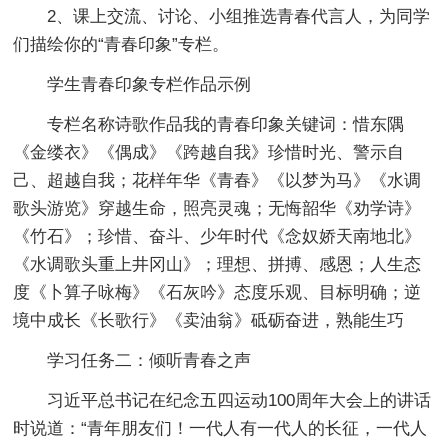
2、课上交流、讨论、小组推选青春代言人，为同学
们描绘你的“青春印象”专栏。
学生青春印象专栏作品示例
专栏名称诗歌作品我的青春印象关键词：惜东隅
《金缕衣》《偶成》《跨越自我》珍惜时光、警示自
己、超越自我；花样年华《青春》《以梦为马》《水调
歌头游览》穿越生命，照亮灵魂；无悔韶华《劝学诗》
《竹石》；珍惜、奋斗、少年时代《念奴娇天南地北》
《水调歌头重上井冈山》；理想、拼搏、感恩；人生态
度《卜算子咏梅》《石灰吟》态度乐观、目标明确；逆
境中成长《长歌行》《卖油翁》砥砺奋进，熟能生巧
学习任务二：倾听青春之声
习近平总书记在纪念五四运动100周年大会上的讲话
时说道：“青年朋友们！一代人有一代人的长征，一代人