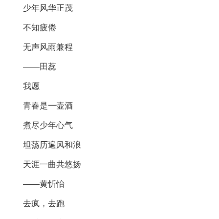
少年风华正茂
不知疲倦
无声风雨兼程
——田蕊
我愿
青春是一壶酒
煮尽少年心气
坦荡历遍风和浪
天涯一曲共悠扬
——黄忻怡
去疯，去跑