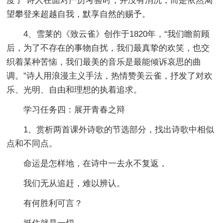
度了”诗人在面对严厉考验时，并没有消沉，而是依然渴
望攀登来超越自我，默享自然的赐予。
4、雪莱的《致云雀》创作于1820年，“我们瞻前顾
后，为了不存在的事物自扰，我们最真挚的欢笑，也交
织着某种苦恼，我们最美的音乐是最能倾诉哀思的曲
调。”诗人用浪漫主义手法，热情赞美云雀，抒发了对欢
乐、光明、自由和理想的执着追求。
学习任务四：展开青春之辩
1、赏析两首课外诗歌的节选部分，找出诗歌中相似
点和不同点。
命运是怎样地，在诗中一去永不复返，
我们无从追赶，难以辨认。
有何胜利可言？