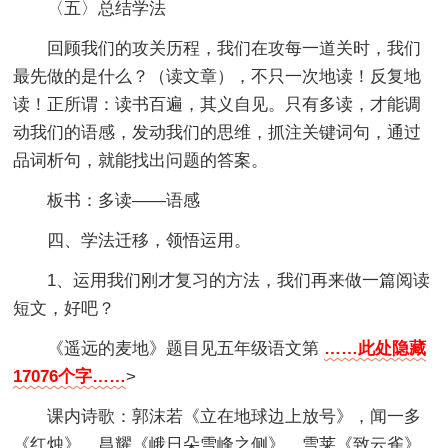
〈五〉总结学法
回顾我们的攻关历程，我们在攻每一道关时，我们
最先做的是什么？（读文章），不只一次地读！反复地
读！正所谓：读书百遍，其义自见。只有多读，才能调
动我们的语感，发动我们的思维，抓注关键词句，通过
品词析句，就能找出问题的答案。
板书：多读——语感
四、学法迁移，领悟运用。
1、运用我们刚才复习的方法，我们再来做一篇阅读
短文，好吧？
《遥远的麦地》题目见五年级语文第
……此处隐藏
17076个字……
>
课内诗歌：郭沫若《立在地球边上放号》，闻一多
《红烛》，昌耀《峨日朵雪峰之侧》，雪莱《致云雀》